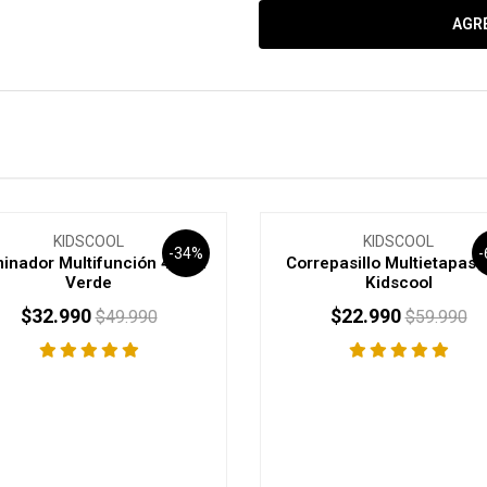
AGR
KIDSCOOL
KIDSCOOL
-34%
-
inador Multifunción 4 En 1
Correpasillo Multietapas 
Verde
Kidscool
$32.990
$22.990
$49.990
$59.990