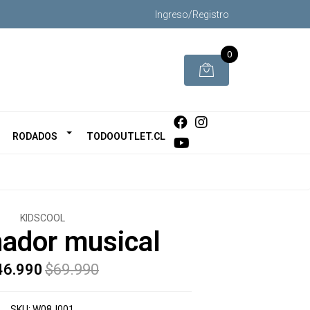
Ingreso/Registro
0
RODADOS
TODOOUTLET.CL
KIDSCOOL
ador musical
46.990
$69.990
SKU:
W08J001