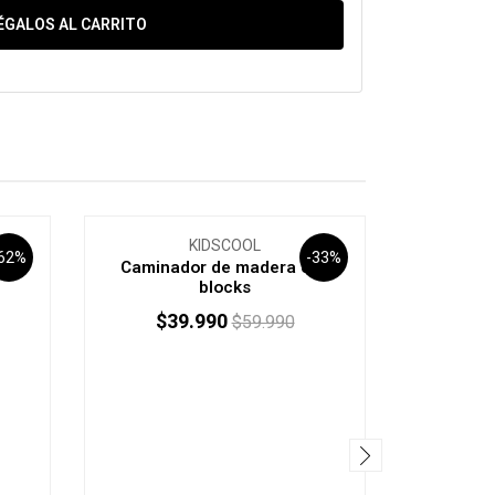
ÉGALOS AL CARRITO
KIDSCOOL
62%
-33%
3X1
Caminador de madera con
Caminad
blocks
$39.990
$2
$59.990