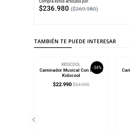
Compra estos artículos por:
$236.980
($369.980)
TAMBIÉN TE PUEDE INTERESAR
KIDSCOOL
-34%
Caminador Musical Con Luces
Cam
Kidscool
$22.990
$34.990