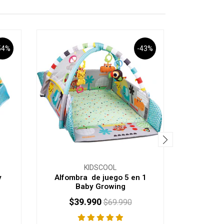
54%
-43%
KIDSCOOL
y
Alfombra de juego 5 en 1
Alfombra 
Baby Growing
$39.990
$3
$69.990