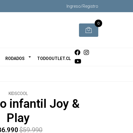
Ingreso/Registro
0
RODADOS
TODOOUTLET.CL
KIDSCOOL
 infantil Joy &
Play
36.990
$59.990