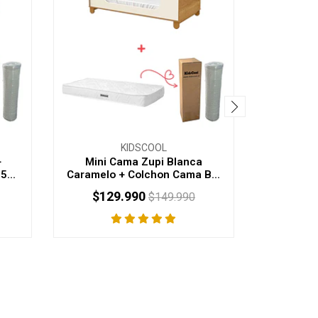
KIDSCOOL
+
Mini Cama Zupi Blanca
Mini Ca
...
Caramelo + Colchon Cama B...
Colcho
$129.990
$12
$149.990