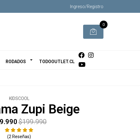
Ingreso/Registro
0
RODADOS
TODOOUTLET.CL
KIDSCOOL
ama Zupi Beige
9.990
$199.990
(2 Reseñas)