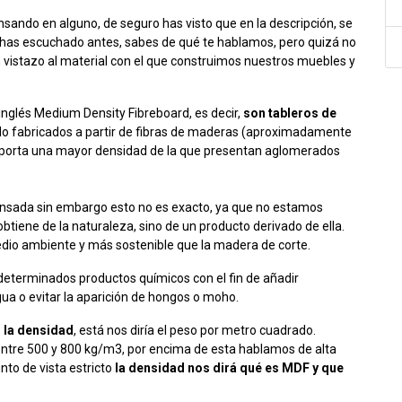
sando en alguno, de seguro has visto que en la descripción, se
o has escuchado antes, sabes de qué te hablamos, pero quizá no
 un vistazo al material con el que construimos nuestros muebles y
inglés Medium Density Fibreboard, es decir,
son tableros de
sido fabricados a partir de fibras de maderas (aproximadamente
e aporta una mayor densidad de la que presentan aglomerados
sada sin embargo esto no es exacto, ya que no estamos
tiene de la naturaleza, sino de un producto derivado de ella.
edio ambiente y más sostenible que la madera de corte.
determinados productos químicos con el fin de añadir
gua o evitar la aparición de hongos o moho.
s
la densidad
, está nos diría el peso por metro cuadrado.
ntre 500 y 800 kg/m3, por encima de esta hablamos de alta
nto de vista estricto
la densidad nos dirá qué es MDF y que