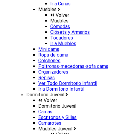
Ir a
Cunas
Muebles
Volver
Muebles
Cómodas
Clósets y Armarios
Tocadores
Ir a
Muebles
Mini cama
Ropa de cama
Colchones
Poltronas-mecedoras-sofa cama
Organizadores
Repisas
Ver Todo Dormitorio Infantil
Ir a
Dormitorio Infantil
Dormitorio Juvenil
Volver
Dormitorio Juvenil
Camas
Escritorios y Sillas
Camarotes
Muebles Juvenil