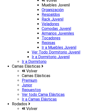
Volver
Muebles Juvenil
Organización
Respaldos
Rack Juvenil
Veladores
Comodas Juvenil
Armarios Juveniles
Tocadores
Repisas
Ir a
Muebles Juvenil
Ver Todo Dormitorio Juvenil
Ir a
Dormitorio Juvenil
Ir a
Dormitorio
Camas Elásticas
Volver
Camas Elásticas
Premium
Junior
Repuestos
Ver todo Cama Elásticas
Ir a
Camas Elásticas
Rodados
Volver