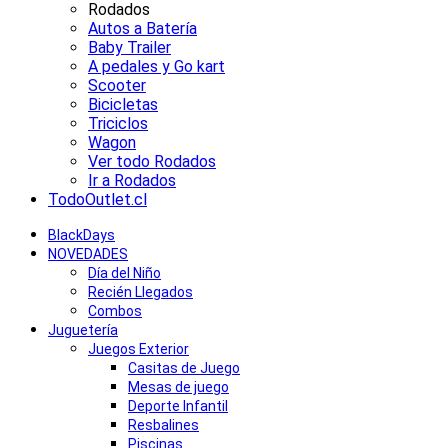
Rodados
Autos a Batería
Baby Trailer
A pedales y Go kart
Scooter
Bicicletas
Triciclos
Wagon
Ver todo Rodados
Ir a
Rodados
TodoOutlet.cl
BlackDays
NOVEDADES
Día del Niño
Recién Llegados
Combos
Juguetería
Juegos Exterior
Casitas de Juego
Mesas de juego
Deporte Infantil
Resbalines
Piscinas