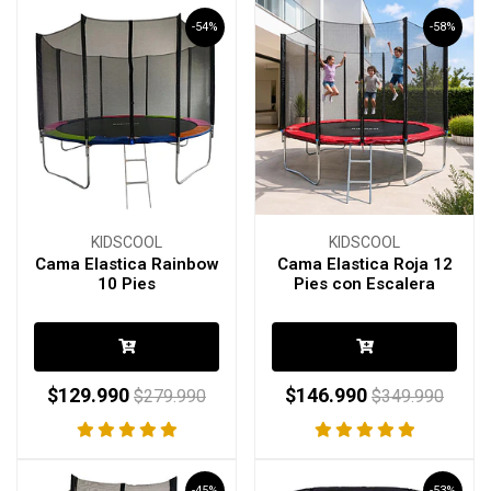
-54%
-58%
KIDSCOOL
KIDSCOOL
Cama Elastica Rainbow
Cama Elastica Roja 12
10 Pies
Pies con Escalera
$129.990
$146.990
$279.990
$349.990
-45%
-53%