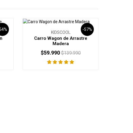
-54%
-57%
KIDSCOOL
on
Carro Wagon de Arrastre
Madera
$59.990
$139.990
-
+