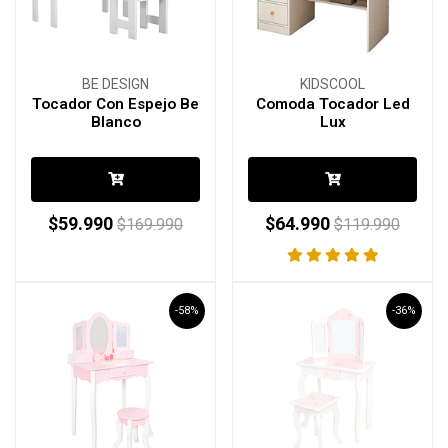
BE DESIGN
KIDSCOOL
Tocador Con Espejo Be
Comoda Tocador Led
Blanco
Lux
$59.990
$64.990
$169.990
$119.990
-58%
-36%