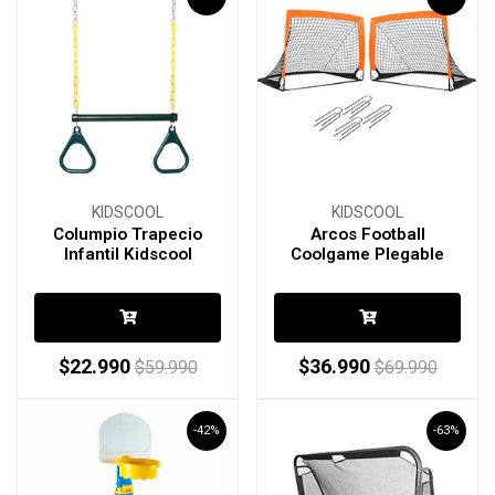
KIDSCOOL
KIDSCOOL
Columpio Trapecio
Arcos Football
Infantil Kidscool
Coolgame Plegable
$22.990
$36.990
$59.990
$69.990
-42%
-63%