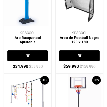
KIDSCOOL
KIDSCOOL
Aro Basquetbol
Arco de Football Negro
Ajustable
120 x 180
$34.990
$59.990
$59.990
$159.990
-48%
-36%