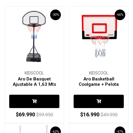
-30%
-66%
KIDSCOOL
KIDSCOOL
Aro De Basquet
Aro Basketball
Ajustable A 1,63 Mts
Coolgame + Pelota
$69.990
$16.990
$99.990
$49.990
-62%
-47%