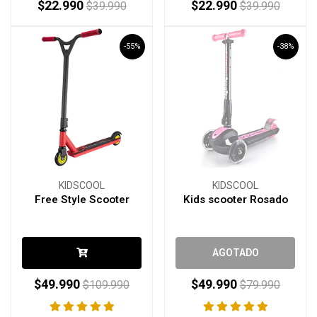
$22.990
$22.990
$39.990
$39.990
-55%
-38%
KIDSCOOL
KIDSCOOL
Free Style Scooter
Kids scooter Rosado
AGOTADO
$49.990
$49.990
$109.990
$79.990