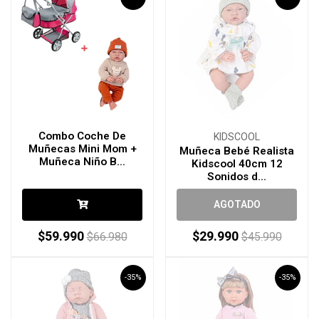
Combo Coche De
KIDSCOOL
Muñecas Mini Mom +
Muñeca Bebé Realista
Muñeca Niño B...
Kidscool 40cm 12
Sonidos d...
AGOTADO
$59.990
$29.990
$66.980
$45.990
-35%
-35%