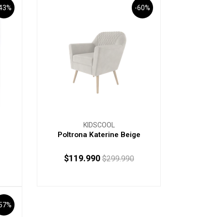
-43%
-60%
KIDSCOOL
Poltrona Katerine Beige
$119.990
$299.990
AGOTADO
-57%