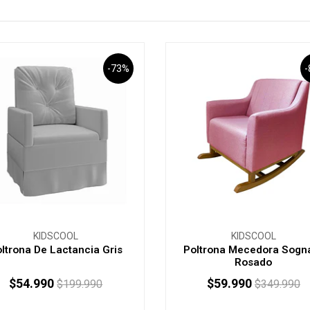
-73%
KIDSCOOL
KIDSCOOL
ltrona De Lactancia Gris
Poltrona Mecedora Sogn
Rosado
$54.990
$59.990
$199.990
$349.990
+
-
+