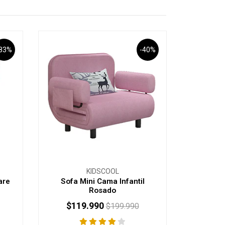
-83%
-40%
KIDSCOOL
are
Sofa Mini Cama Infantil
Rosado
$119.990
$199.990
-
+