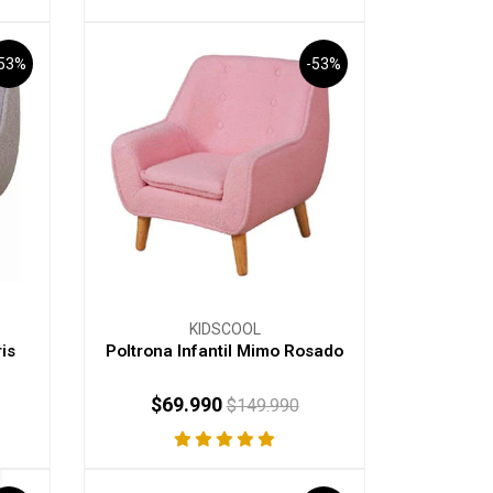
-53%
-53%
KIDSCOOL
is
Poltrona Infantil Mimo Rosado
$69.990
$149.990
-
+