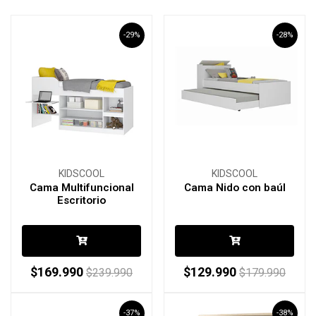
-29%
-28%
KIDSCOOL
KIDSCOOL
Cama Multifuncional
Cama Nido con baúl
Escritorio
$169.990
$129.990
$239.990
$179.990
-37%
-38%