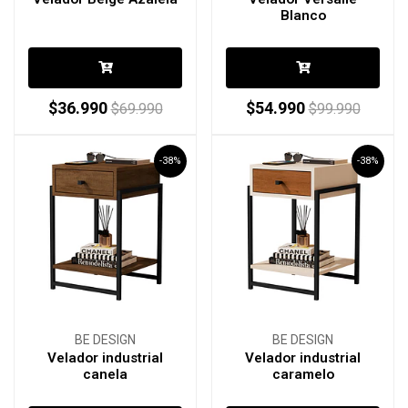
Blanco
$36.990
$54.990
$69.990
$99.990
-38%
-38%
BE DESIGN
BE DESIGN
Velador industrial
Velador industrial
canela
caramelo