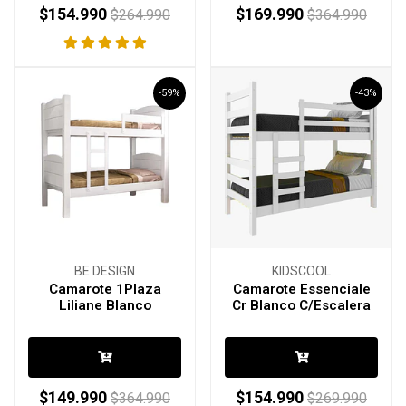
$154.990
$169.990
$264.990
$364.990
-59%
-43%
BE DESIGN
KIDSCOOL
Camarote 1Plaza
Camarote Essenciale
Liliane Blanco
Cr Blanco C/Escalera
$149.990
$154.990
$364.990
$269.990