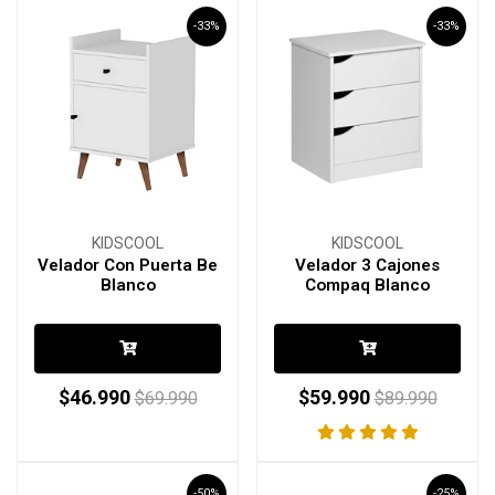
-33%
-33%
KIDSCOOL
KIDSCOOL
Velador Con Puerta Be
Velador 3 Cajones
Blanco
Compaq Blanco
$46.990
$59.990
$69.990
$89.990
-50%
-25%