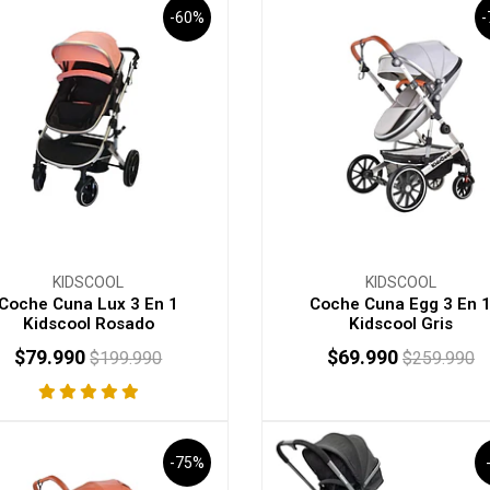
-60%
KIDSCOOL
KIDSCOOL
Coche Cuna Lux 3 En 1
Coche Cuna Egg 3 En 
Kidscool Rosado
Kidscool Gris
$79.990
$69.990
$199.990
$259.990
+
-
+
-75%