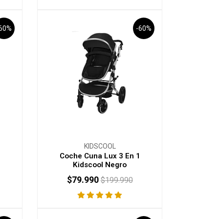
-60%
-60%
KIDSCOOL
1
Coche Cuna Lux 3 En 1
Kidscool Negro
$79.990
$199.990
-
+