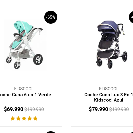
-65%
KIDSCOOL
KIDSCOOL
oche Cuna 6 en 1 Verde
Coche Cuna Lux 3 En 
Kidscool Azul
$69.990
$79.990
$199.990
$199.990
+
-
+