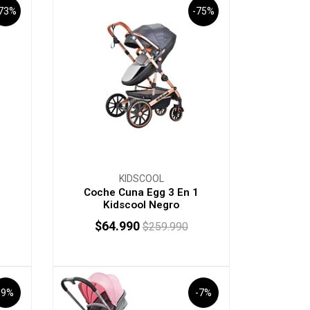
-73%
-75%
KIDSCOOL
1
Coche Cuna Egg 3 En 1
Kidscool Negro
$64.990
$259.990
-
+
-9%
-7%