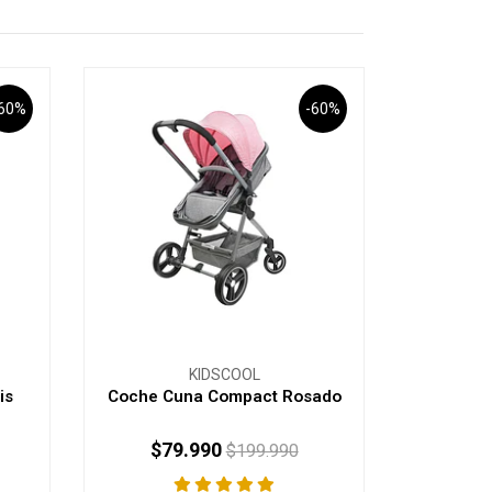
-60%
-60%
KIDSCOOL
is
Coche Cuna Compact Rosado
$79.990
$199.990
-
+