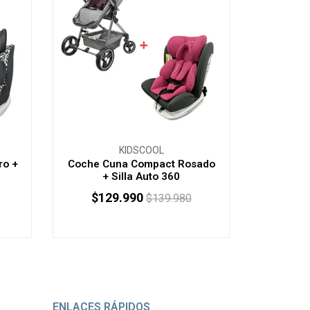
KIDSCOOL
ro +
Coche Cuna Compact Rosado
+ Silla Auto 360
$129.990
$139.980
-
+
ENLACES RÁPIDOS