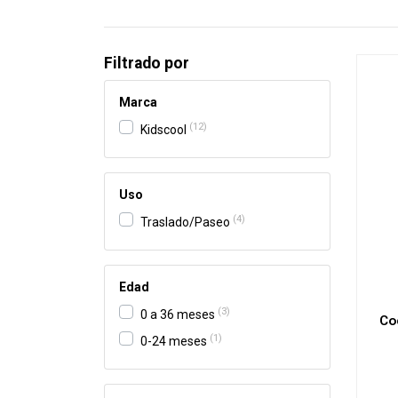
Filtrado por
Marca
12
Kidscool
Uso
4
Traslado/Paseo
Edad
3
0 a 36 meses
Co
1
0-24 meses
-