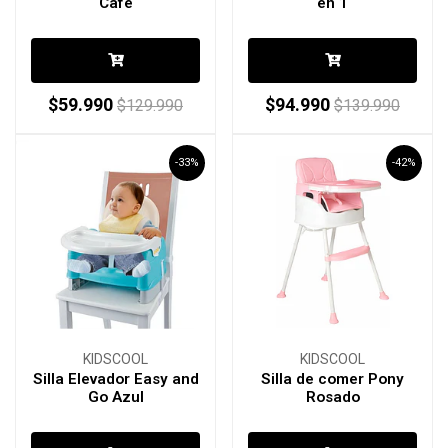
Café
en 1
$59.990
$94.990
$129.990
$139.990
-33%
-42%
KIDSCOOL
KIDSCOOL
Silla Elevador Easy and
Silla de comer Pony
Go Azul
Rosado