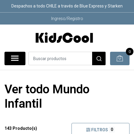
Despachos a todo CHILE a través de Blue Express y Starken
Ingreso/Registro
0
Ver todo Mundo
Infantil
143 Producto(s)
0
FILTROS