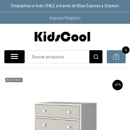
Despachos a todo CHILE a través de Blue Express y Starken
Ingreso/Registro
0
AGOTADO
-47%