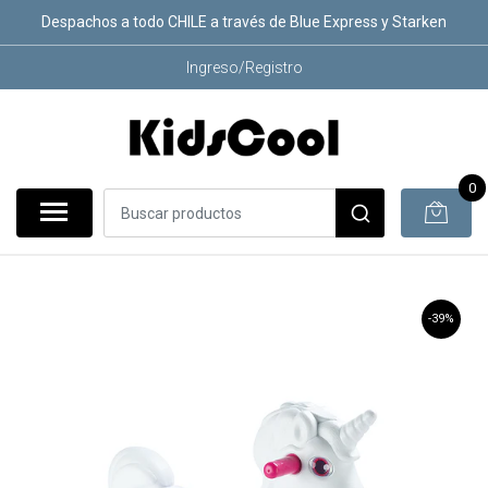
Despachos a todo CHILE a través de Blue Express y Starken
Ingreso/Registro
0
-39%