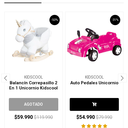
-50%
-31%
KIDSCOOL
KIDSCOOL
Balancín Correpasillo 2
Auto Pedales Unicornio
En 1 Unicornio Kidscool
AGOTADO
$59.990
$54.990
$119.990
$79.990