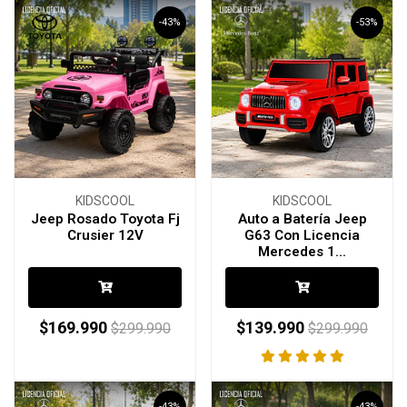
-43%
-53%
KIDSCOOL
KIDSCOOL
Jeep Rosado Toyota Fj
Auto a Batería Jeep
Crusier 12V
G63 Con Licencia
Mercedes 1...
$169.990
$139.990
$299.990
$299.990
-43%
-43%