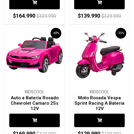
$164.990
$139.990
$329.990
$329.990
-48%
-35%
KIDSCOOL
KIDSCOOL
Auto a Batería Rosado
Moto Rosada Vespa
Chevrolet Camaro 2Ss
Sprint Racing A Bateria
12V
12V
$169.990
$129.990
$329.990
$199.990