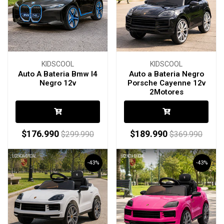
KIDSCOOL
KIDSCOOL
Auto A Bateria Bmw I4
Auto a Bateria Negro
Negro 12v
Porsche Cayenne 12v
2Motores
$176.990
$189.990
$299.990
$369.990
-43%
-43%