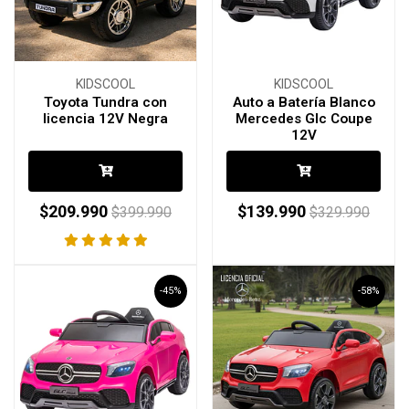
KIDSCOOL
KIDSCOOL
Toyota Tundra con
Auto a Batería Blanco
licencia 12V Negra
Mercedes Glc Coupe
12V
$209.990
$139.990
$399.990
$329.990
-45%
-58%