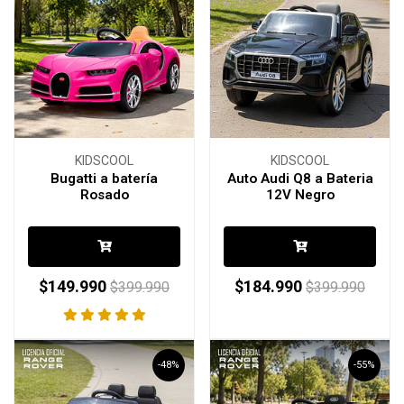
KIDSCOOL
KIDSCOOL
Bugatti a batería
Auto Audi Q8 a Bateria
Rosado
12V Negro
$149.990
$184.990
$399.990
$399.990
-48%
-55%