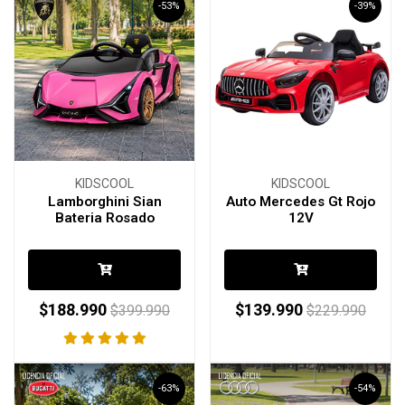
-53%
-39%
KIDSCOOL
KIDSCOOL
Lamborghini Sian
Auto Mercedes Gt Rojo
Bateria Rosado
12V
$188.990
$139.990
$399.990
$229.990
-63%
-54%