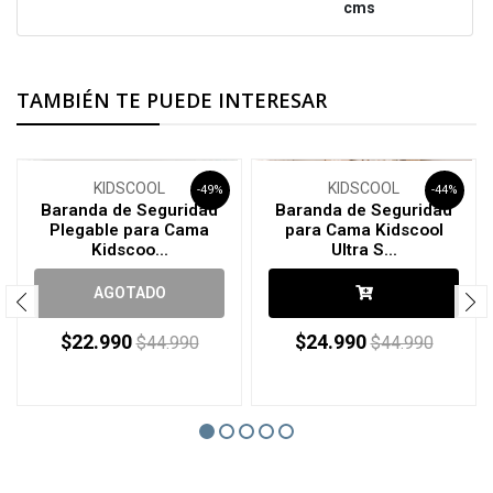
cms
Compra estos artículos por:
$51.980
($94.980)
TAMBIÉN TE PUEDE INTERESAR
AGRÉGALOS AL CARRITO
KIDSCOOL
KIDSCOOL
-49%
-44%
Baranda de Seguridad
Baranda de Seguridad
Plegable para Cama
para Cama Kidscool
Kidscoo...
Ultra S...
AGOTADO
$22.990
$24.990
$44.990
$44.990