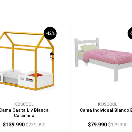
-42%
-
KIDSCOOL
KIDSCOOL
Cama Casita Liv Blanca
Cama Individual Blanco 
Caramelo
$139.990
$79.990
$239.990
$179.990