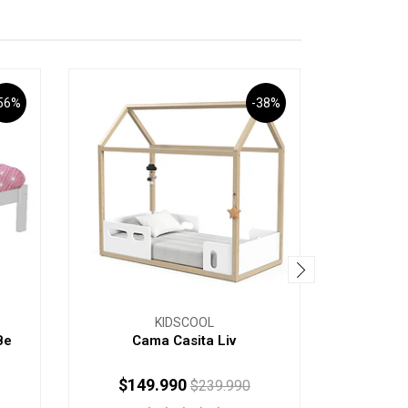
56%
-38%
KIDSCOOL
Be
Cama Casita Liv
Cama I
$149.990
$79
$239.990