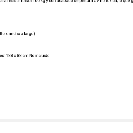
ara resistir hasta 100 kg y con acabado de pintura UV no tóxica, lo que 
to x ancho x largo)
s: 188 x 88 cm No incluido.