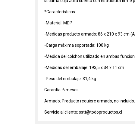
la cama cuja Julia cuenta con estructura firme p
*Características:
-Material: MDP
-Medidas producto armado: 86 x 210 x 93 cm (Al
-Carga máxima soportada: 100 kg
-Medida del colchón utilizado en ambas funcione
-Medidas del embalaje: 193,5 x 34 x 11 cm
-Peso del embalaje: 31,4 kg
Garantía: 6 meses
Armado: Producto requiere armado, no incluido.
Servicio al cliente: sstt@todoproductos.cl