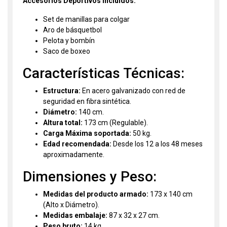
Accesorios Deportivos Incluidos:
Set de manillas para colgar
Aro de básquetbol
Pelota y bombín
Saco de boxeo
Características Técnicas:
Estructura:
En acero galvanizado con red de
seguridad en fibra sintética.
Diámetro:
140 cm.
Altura total:
173 cm (Regulable).
Carga Máxima soportada:
50 kg.
Edad recomendada:
Desde los 12 a los 48 meses
aproximadamente.
Dimensiones y Peso:
Medidas del producto armado:
173 x 140 cm
(Alto x Diámetro).
Medidas embalaje:
87 x 32 x 27 cm.
Peso bruto:
14 kg.