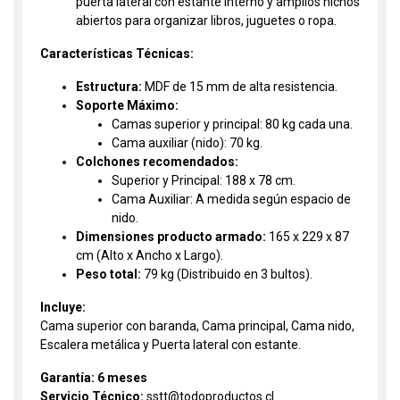
puerta lateral con estante interno y amplios nichos
abiertos para organizar libros, juguetes o ropa.
Características Técnicas:
Estructura:
MDF de 15 mm de alta resistencia.
Soporte Máximo:
Camas superior y principal: 80 kg cada una.
Cama auxiliar (nido): 70 kg.
Colchones recomendados:
Superior y Principal: 188 x 78 cm.
Cama Auxiliar: A medida según espacio de
nido.
Dimensiones producto armado:
165 x 229 x 87
cm (Alto x Ancho x Largo).
Peso total:
79 kg (Distribuido en 3 bultos).
Incluye:
Cama superior con baranda, Cama principal, Cama nido,
Escalera metálica y Puerta lateral con estante.
Garantía: 6 meses
Servicio Técnico:
sstt@todoproductos.cl