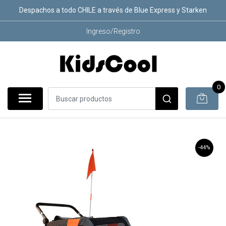
Despachos a todo CHILE a través de Blue Express y Starken
Ingreso/Registro
0
-44%