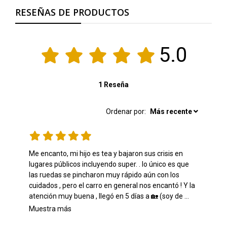
RESEÑAS DE PRODUCTOS
5.0
1 Reseña
Ordenar por:
Más recente
Me encanto, mi hijo es tea y bajaron sus crisis en 
lugares públicos incluyendo super. . lo único es que 
las ruedas se pincharon muy rápido aún con los 
cuidados , pero el carro en general nos encantó ! Y la 
atención muy buena , llegó en 5 días a 🏡 (soy de 
región , chile) , además mi hijo ahora puede ir al 
Muestra más
súper conmigo sin descompensarse y lleva su 