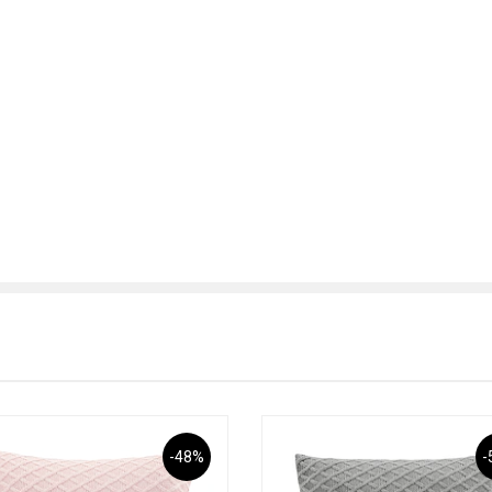
-48%
-