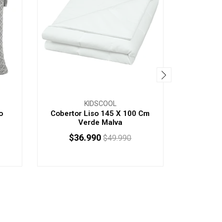
KIDSCOOL
o
Cobertor Liso 145 X 100 Cm
Coberto
Verde Malva
$36.990
$3
$49.990
AGOTADO