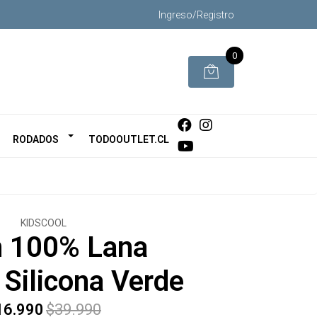
Ingreso/Registro
0
RODADOS
TODOOUTLET.CL
KIDSCOOL
n 100% Lana
 Silicona Verde
16.990
$39.990