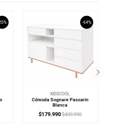
25%
-64%
Combo C
KIDSCOOL
Gris +
o
Cómoda Sognare Passarin
Blanca
$179.990
$36
$499.990
AGOTADO