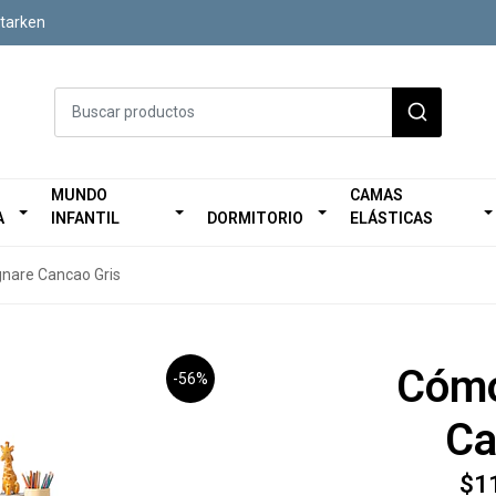
Starken
MUNDO
CAMAS
A
INFANTIL
DORMITORIO
ELÁSTICAS
are Cancao Gris
Cómo
-56%
Ca
$1