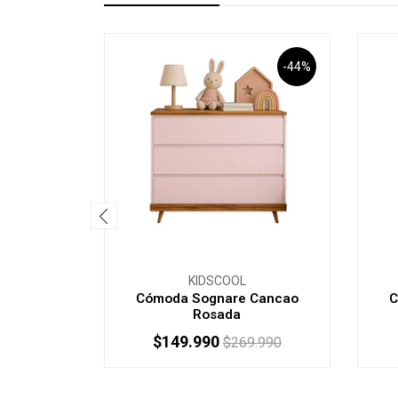
-44%
KIDSCOOL
Cómoda Sognare Cancao
C
Rosada
$149.990
$269.990