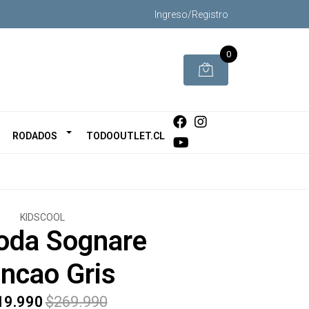
Ingreso/Registro
0
RODADOS
TODOOUTLET.CL
KIDSCOOL
da Sognare
ncao Gris
19.990
$269.990