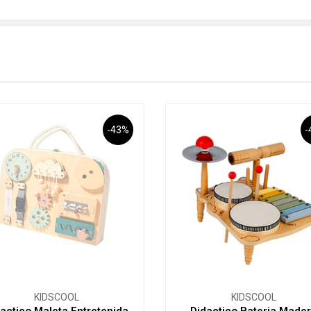
-43%
-
KIDSCOOL
KIDSCOOL
actico Maleta Entretenida
Didactico Bateria Made