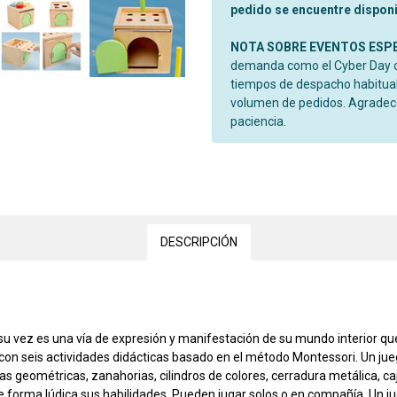
pedido se encuentre disponib
NOTA SOBRE EVENTOS ESP
demanda como el Cyber Day o 
tiempos de despacho habitual
volumen de pedidos. Agrade
paciencia.
DESCRIPCIÓN
y a su vez es una vía de expresión y manifestación de su mundo interior q
 con seis actividades didácticas basado en el método Montessori. Un jue
guras geométricas, zanahorias, cilindros de colores, cerradura metálica,
forma lúdica sus habilidades. Pueden jugar solos o en compañía. Un jueg