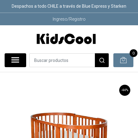
Despachos a todo CHILE a través de Blue Express y Starken
Ingreso/Registro
0
-44%