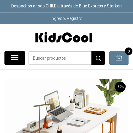
Despachos a todo CHILE a través de Blue Express y Starken
Ingreso/Registro
0
-39%