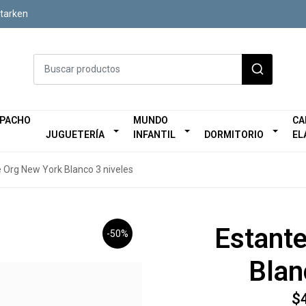
Starken
SPACHO
MUNDO
CA
JUGUETERÍA
INFANTIL
DORMITORIO
EL
 Org New York Blanco 3 niveles
Estant
-50%
Blan
$