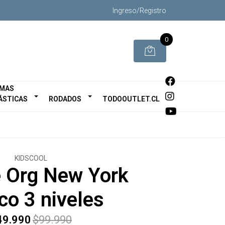
Ingreso/Registro
0
MAS
ÁSTICAS
RODADOS
TODOOUTLET.CL
KIDSCOOL
e Org New York
co 3 niveles
49.990
$99.990