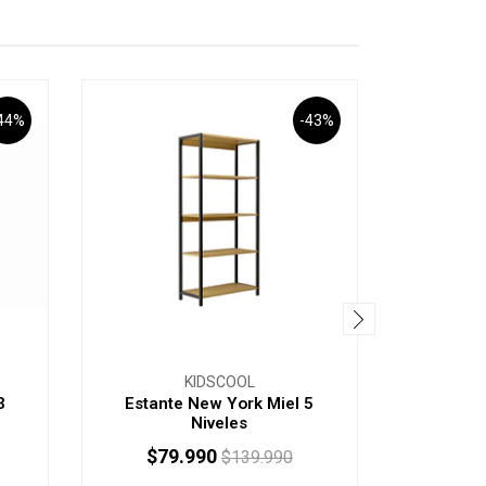
44%
-43%
KIDSCOOL
3
Estante New York Miel 5
Estante
Niveles
$79.990
$4
$139.990