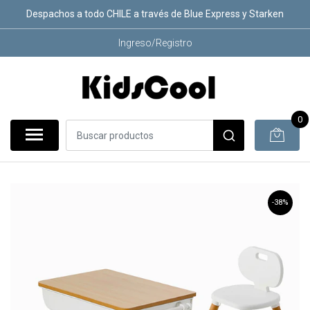
Despachos a todo CHILE a través de Blue Express y Starken
Ingreso/Registro
0
-38%