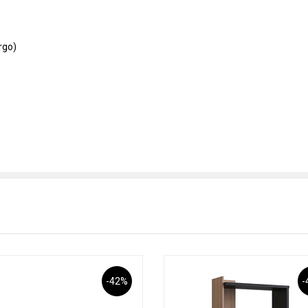
rgo)
-42%
-