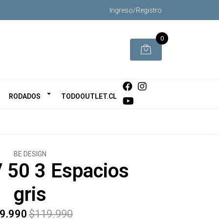
Ingreso/Registro
0
RODADOS
TODOOUTLET.CL
BE DESIGN
 50 3 Espacios
gris
9.990
$119.990