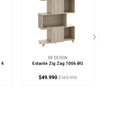
BE DESIGN
 4
Estante Zig Zag 1006 BG
Repis
$49.990
$1
$169.990