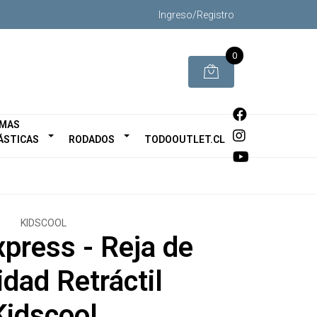
Ingreso/Registro
0
MAS
ÁSTICAS
RODADOS
TODOOUTLET.CL
KIDSCOOL
xpress - Reja de
dad Retráctil
Kidscool