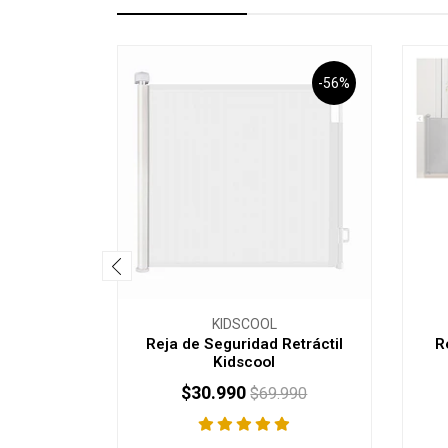
-56%
KIDSCOOL
Reja de Seguridad Retráctil
R
Kidscool
$30.990
$69.990