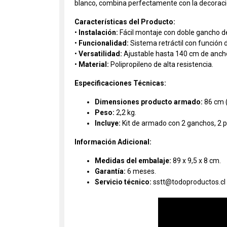
blanco, combina perfectamente con la decoración
Características del Producto:
•
Instalación:
Fácil montaje con doble gancho de 
•
Funcionalidad:
Sistema retráctil con función 
•
Versatilidad:
Ajustable hasta 140 cm de anch
•
Material:
Polipropileno de alta resistencia.
Especificaciones Técnicas:
Dimensiones producto armado:
86 cm (
Peso:
2,2 kg.
Incluye:
Kit de armado con 2 ganchos, 2 pes
Información Adicional:
Medidas del embalaje:
89 x 9,5 x 8 cm.
Garantía:
6 meses.
Servicio técnico:
sstt@todoproductos.cl