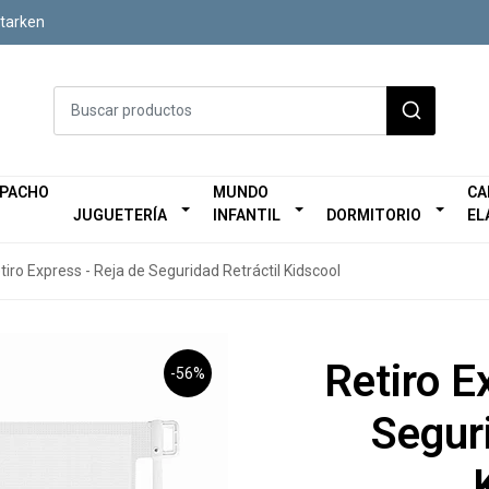
Starken
SPACHO
MUNDO
CA
JUGUETERÍA
INFANTIL
DORMITORIO
EL
tiro Express - Reja de Seguridad Retráctil Kidscool
Retiro E
-56%
Seguri