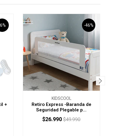
-6%
-46%
KIDSCOOL
il +
Retiro Express -Baranda de
Coche Co
Seguridad Plegable p...
$26.990
$12
$49.990