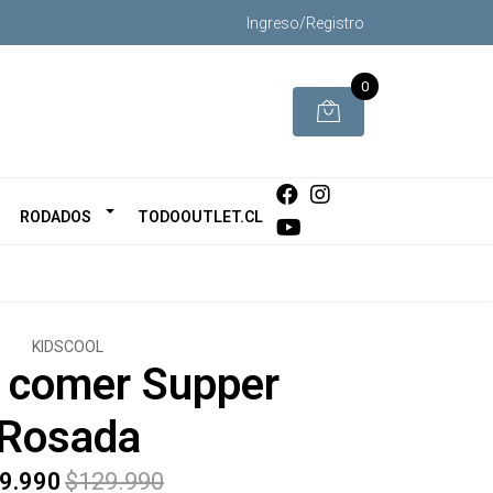
Ingreso/Registro
0
RODADOS
TODOOUTLET.CL
KIDSCOOL
e comer Supper
Rosada
9.990
$129.990