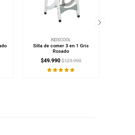
KIDSCOOL
ado
Silla de comer 3 en 1 Gris
Silla d
Rosado
$49.990
$54
$129.990