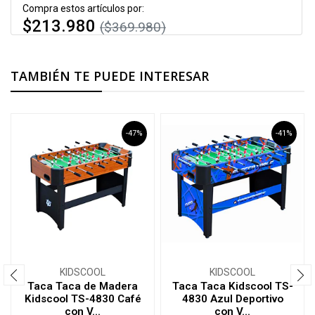
Compra estos artículos por:
$213.980
($369.980)
AGRÉGALOS AL CARRITO
TAMBIÉN TE PUEDE INTERESAR
-47%
-41%
KIDSCOOL
KIDSCOOL
Taca Taca de Madera
Taca Taca Kidscool TS-
Kidscool TS-4830 Café
4830 Azul Deportivo
con V...
con V...