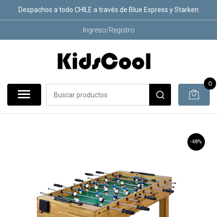
Despachos a todo CHILE a través de Blue Express y Starken
Ingreso/Registro
0
-48%