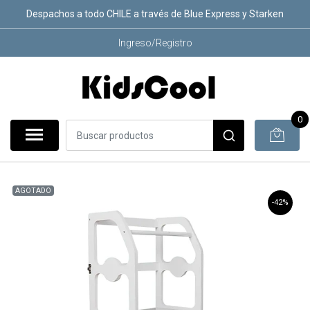
Despachos a todo CHILE a través de Blue Express y Starken
Ingreso/Registro
0
AGOTADO
-42%