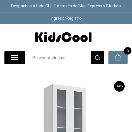
Despachos a todo CHILE a través de Blue Express y Starken
Ingreso/Registro
0
-44%