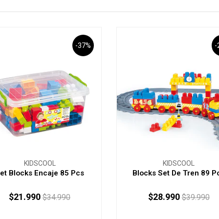
-37%
-
KIDSCOOL
KIDSCOOL
et Blocks Encaje 85 Pcs
Blocks Set De Tren 89 P
$21.990
$28.990
$34.990
$39.990