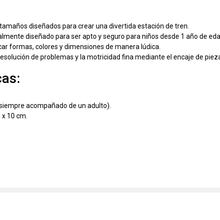
 tamaños diseñados para crear una divertida estación de tren.
lmente diseñado para ser apto y seguro para niños desde 1 año de eda
car formas, colores y dimensiones de manera lúdica.
esolución de problemas y la motricidad fina mediante el encaje de piez
cas:
(siempre acompañado de un adulto).
 x 10 cm.
e Didactico - Jumbo Blocks - Kidscool - Estacion de tren