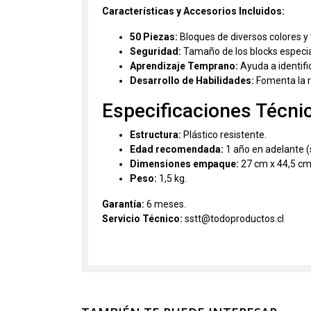
Características y Accesorios Incluidos:
50 Piezas:
Bloques de diversos colores y
Seguridad:
Tamaño de los blocks especia
Aprendizaje Temprano:
Ayuda a identifi
Desarrollo de Habilidades:
Fomenta la r
Especificaciones Técni
Estructura:
Plástico resistente.
Edad recomendada:
1 año en adelante 
Dimensiones empaque:
27 cm x 44,5 cm
Peso:
1,5 kg.
Garantía:
6 meses.
Servicio Técnico:
sstt@todoproductos.cl
Blocks - Bloques de Construccion - Tren - Juguet