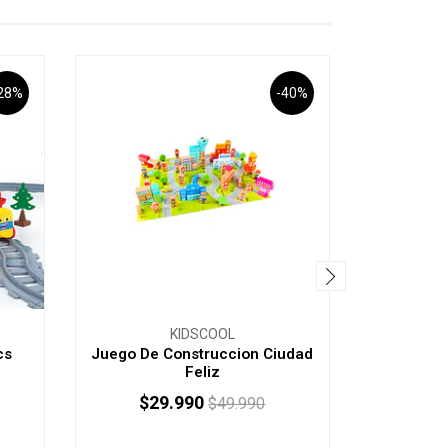
28%
-40%
KIDSCOOL
cs
Juego De Construccion Ciudad
Magnet
Feliz
$29.990
$29
$49.990