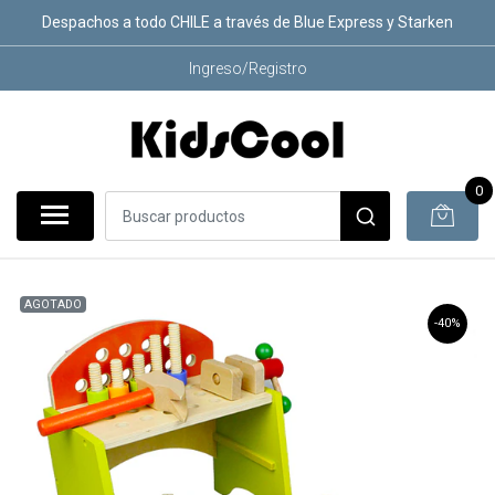
Despachos a todo CHILE a través de Blue Express y Starken
Ingreso/Registro
0
AGOTADO
-40%