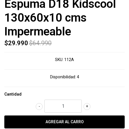
Espuma D18 Kidscool
130x60x10 cms
Impermeable
$29.990
$64.990
SKU:
112A
Disponibilidad:
4
Cantidad
-
+