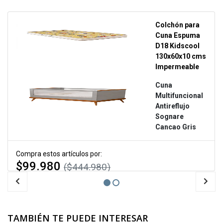
Colchón para
Cuna Espuma
D18 Kidscool
130x60x10 cms
Impermeable
Cuna
Multifuncional
Antireflujo
Sognare
Cancao Gris
Compra estos artículos por:
$99.980
($444.980)
AGRÉGALOS AL CARRITO
TAMBIÉN TE PUEDE INTERESAR