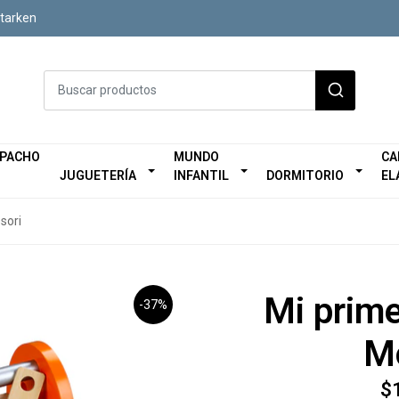
Starken
SPACHO
MUNDO
CA
JUGUETERÍA
INFANTIL
DORMITORIO
EL
sori
Mi prime
-37%
M
$