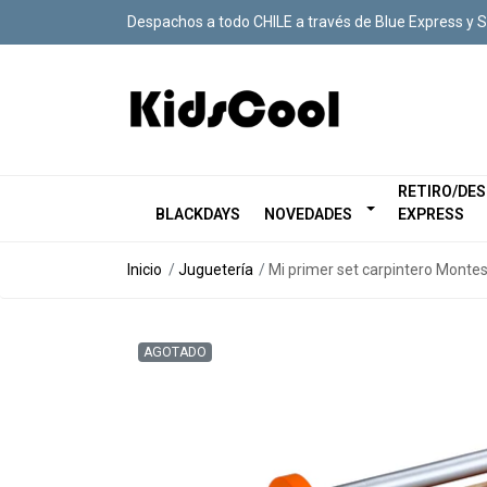
Despachos a todo CHILE a través de Blue Express y 
RETIRO/DE
BLACKDAYS
NOVEDADES
EXPRESS
Inicio
Juguetería
Mi primer set carpintero Montes
AGOTADO