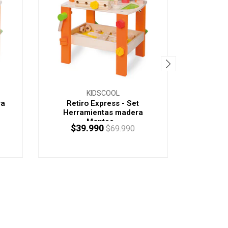
KIDSCOOL
ra
Retiro Express - Set
Juego Ba
Herramientas madera
Montes...
$39.990
$5
$69.990