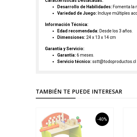
Características Destacadas:
Desarrollo de Habilidades:
Fomenta la mo
Variedad de Juego:
Incluye múltiples ac
Información Técnica:
Edad recomendada:
Desde los 3 años.
Dimensiones:
24 x 13 x 14 cm
Garantía y Servicio:
Garantía:
6 meses.
Servicio técnico:
sstt@todoproductos.cl
TAMBIÉN TE PUEDE INTERESAR
-40%