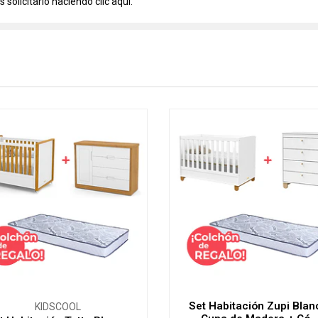
 solicitarlo haciendo clic
aquí.
Set Habitación Zupi Blan
KIDSCOOL