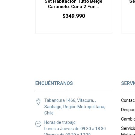
Set Habitación Tutto Beige
Se
Caramelo: Cuna 2 Fun...
$349.990
AGOTADO
ENCUÉNTRANOS
SERVI
Tabancura 1466, Vitacura, ,
Contac
Santiago, Región Metropolitana,
Despac
Chile
Cambio
Horas de trabajo:
Servici
Lunes a Jueves de 09:30 a 18:30
Metrop
Viernes de 09:30 a 17:30