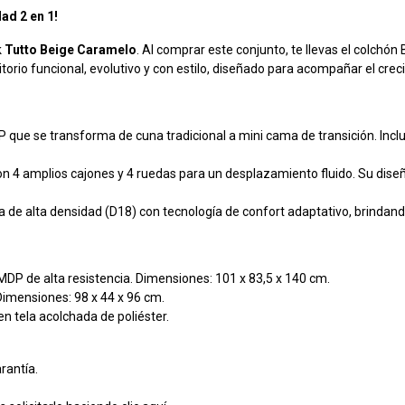
ad 2 en 1!
k
Tutto Beige Caramelo
. Al comprar este conjunto, te llevas el colchó
orio funcional, evolutivo y con estilo, diseñado para acompañar el creci
 que se transforma de cuna tradicional a mini cama de transición. Incluy
n 4 amplios cajones y 4 ruedas para un desplazamiento fluido. Su diseño
de alta densidad (D18) con tecnología de confort adaptativo, brindand
MDP de alta resistencia. Dimensiones: 101 x 83,5 x 140 cm.
Dimensiones: 98 x 44 x 96 cm.
n tela acolchada de poliéster.
rantía.