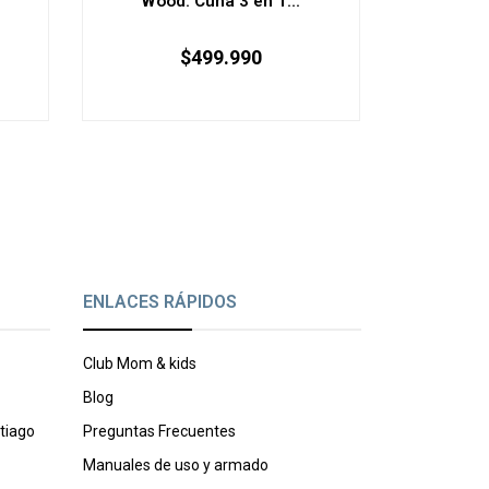
.
Wood: Cuna 3 en 1...
Set Habi
Mini 
$499.990
AGOTADO
ENLACES RÁPIDOS
Club Mom & kids
Blog
tiago
Preguntas Frecuentes
Manuales de uso y armado