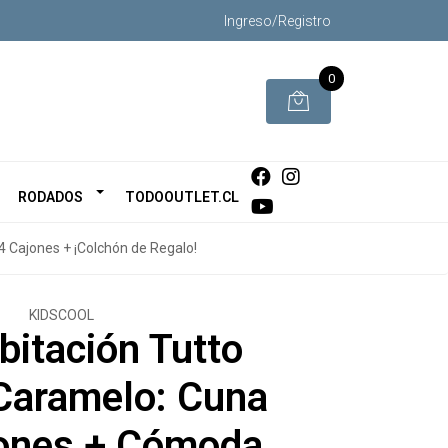
Ingreso/Registro
0
RODADOS
TODOOUTLET.CL
 Cajones + ¡Colchón de Regalo!
KIDSCOOL
bitación Tutto
Caramelo: Cuna
iones + Cómoda