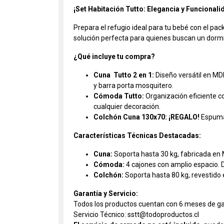
¡Set Habitación Tutto: Elegancia y Funcionalid
Prepara el refugio ideal para tu bebé con el pac
solución perfecta para quienes buscan un dormit
¿Qué incluye tu compra?
Cuna Tutto 2 en 1:
Diseño versátil en MDP
y barra porta mosquitero.
Cómoda Tutto:
Organización eficiente co
cualquier decoración.
Colchón Cuna 130x70:
¡REGALO!
Espuma 
Características Técnicas Destacadas:
Cuna:
Soporta hasta 30 kg, fabricada en 
Cómoda:
4 cajones con amplio espacio. 
Colchón:
Soporta hasta 80 kg, revestido e
Garantía y Servicio:
Todos los productos cuentan con 6 meses de ga
Servicio Técnico: sstt@todoproductos.cl