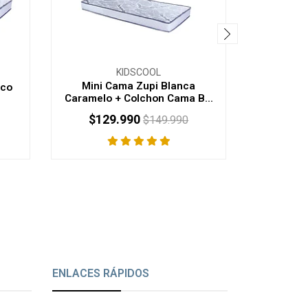
KIDSCOOL
Mini Cama Zupi Blanca
Cuna Mult
nco
Caramelo + Colchon Cama B...
Made
$129.990
$17
$149.990
ENLACES RÁPIDOS