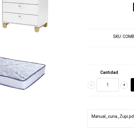
SKU:
COMB
Cantidad
-
+
Manual_cuna_Zupi.pd